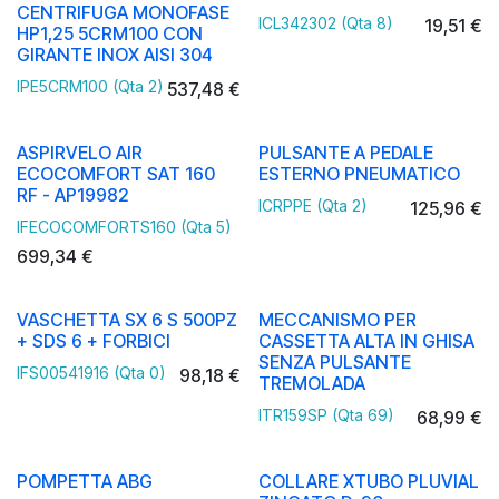
CENTRIFUGA MONOFASE
ICL342302 (Qta 8)
19,51
€
HP1,25 5CRM100 CON
GIRANTE INOX AISI 304
IPE5CRM100 (Qta 2)
537,48
€
ASPIRVELO AIR
PULSANTE A PEDALE
ECOCOMFORT SAT 160
ESTERNO PNEUMATICO
RF - AP19982
ICRPPE (Qta 2)
125,96
€
IFECOCOMFORTS160 (Qta 5)
699,34
€
VASCHETTA SX 6 S 500PZ
MECCANISMO PER
+ SDS 6 + FORBICI
CASSETTA ALTA IN GHISA
SENZA PULSANTE
IFS00541916 (Qta 0)
98,18
€
TREMOLADA
ITR159SP (Qta 69)
68,99
€
POMPETTA ABG
COLLARE XTUBO PLUVIAL