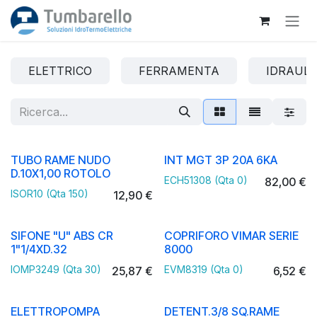
Passa al contenuto
ELETTRICO
FERRAMENTA
IDRAULI
TUBO RAME NUDO
INT MGT 3P 20A 6KA
D.10X1,00 ROTOLO
ECH51308 (Qta 0)
82,00
€
ISOR10 (Qta 150)
12,90
€
SIFONE "U" ABS CR
COPRIFORO VIMAR SERIE
1"1/4XD.32
8000
IOMP3249 (Qta 30)
EVM8319 (Qta 0)
25,87
€
6,52
€
ELETTROPOMPA
DETENT.3/8 SQ.RAME