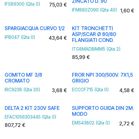
ZINCATO D. 90
IFS89300 (Qta 0)
75,03
€
IFM880Z090 (Qta 40)
1,60
€
SPARGIACQUA CURVO 1/2
KIT TRONCHETTI
ASP/SCAR Ø 80/80
IPB047 (Qta 0)
43,64
€
FLANGIATI COND.
ITG8MADBIMM5 (Qta 2)
85,99
€
GOMITO MF 3/8
FROR NPI 300/500V. 7X1,5
CROMATO
GRIGIO
IRC9238 (Qta 20)
ECCCF715 (Qta 0)
3,68
€
4,58
€
DELTA 2 KIT 230V SAFE
SUPPORTO GUIDA DIN 2M.
MODO
EFAC1056303445 (Qta 0)
EMS43802 (Qta 0)
2,72
€
807,72
€