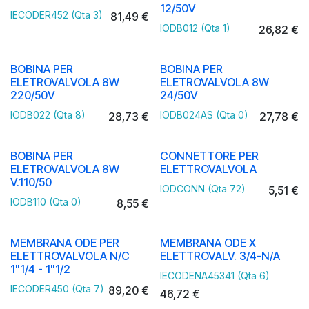
12/50V
IECODER452 (Qta 3)
81,49
€
IODB012 (Qta 1)
26,82
€
BOBINA PER
BOBINA PER
ELETROVALVOLA 8W
ELETROVALVOLA 8W
220/50V
24/50V
IODB022 (Qta 8)
IODB024AS (Qta 0)
28,73
€
27,78
€
BOBINA PER
CONNETTORE PER
ELETROVALVOLA 8W
ELETTROVALVOLA
V.110/50
IODCONN (Qta 72)
5,51
€
IODB110 (Qta 0)
8,55
€
MEMBRANA ODE PER
MEMBRANA ODE X
ELETTROVALVOLA N/C
ELETTROVALV. 3/4-N/A
1"1/4 - 1"1/2
IECODENA45341 (Qta 6)
IECODER450 (Qta 7)
89,20
€
46,72
€