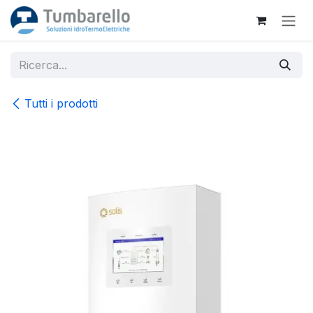
Passa al contenuto
Tutti i prodotti