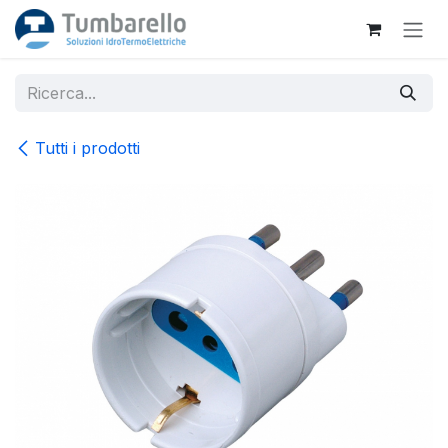
Passa al contenuto
Tutti i prodotti