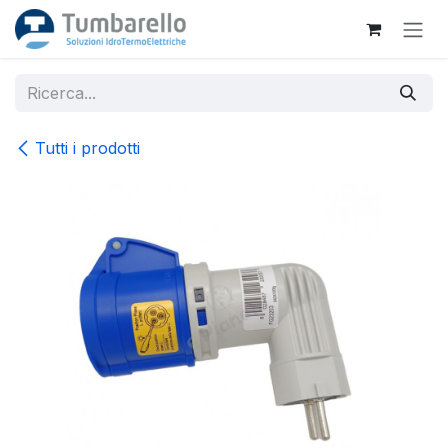
Passa al contenuto
Tutti i prodotti