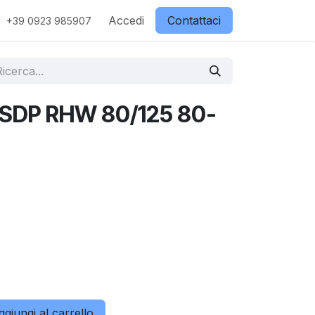
ostri partner
Contattaci
Accedi
Negozio
Contattaci
+39 0923 985907
SDP RHW 80/125 80-
giungi al carrello