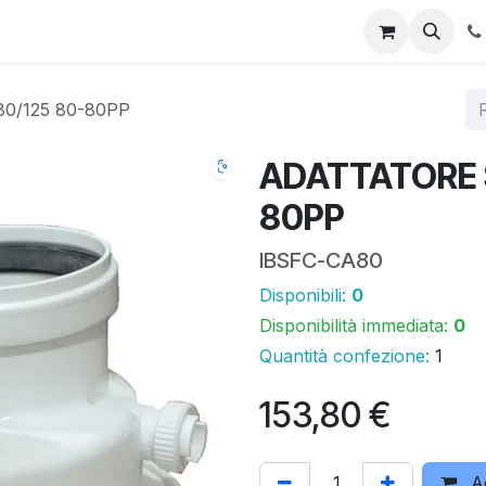
 online
Promo
Area download
Assistenza tecnica
I n
0/125 80-80PP
ADATTATORE 
80PP
IBSFC-CA80
Disponibili:
0
Disponibilità immediata:
0
Quantità confezione:
1
153,80
€
Ag