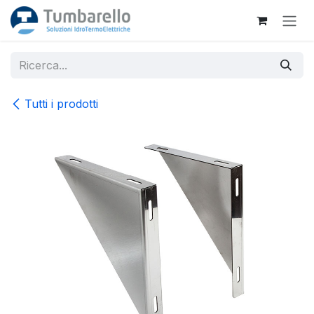
Passa al contenuto
Tutti i prodotti