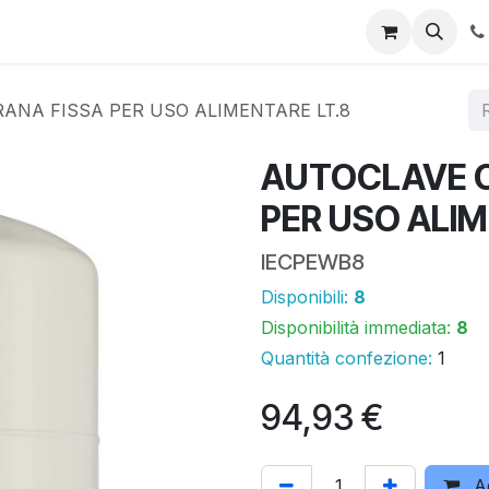
 online
Promo
Area download
Assistenza tecnica
I n
NA FISSA PER USO ALIMENTARE LT.8
AUTOCLAVE 
PER USO ALIM
IECPEWB8
Disponibili:
8
Disponibilità immediata:
8
Quantità confezione:
1
94,93
€
Ag