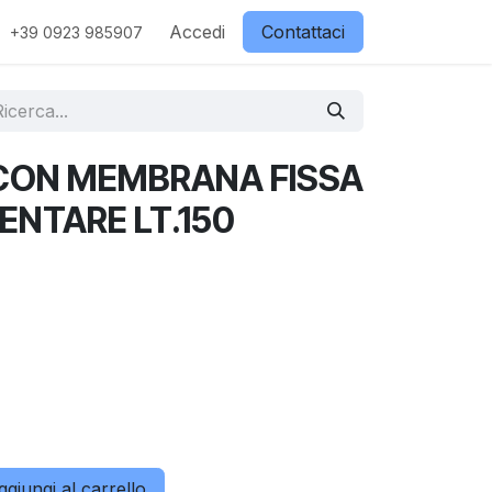
ostri partner
Contattaci
Accedi
Negozio
Contattaci
+39 0923 985907
CON MEMBRANA FISSA
ENTARE LT.150
giungi al carrello