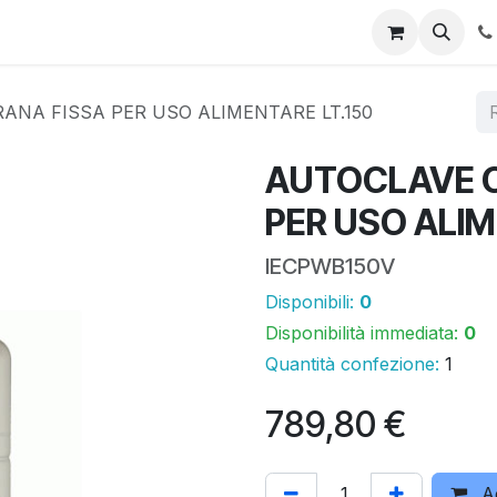
 online
Promo
Area download
Assistenza tecnica
I n
NA FISSA PER USO ALIMENTARE LT.150
AUTOCLAVE 
PER USO ALIM
IECPWB150V
Disponibili:
0
Disponibilità immediata:
0
Quantità confezione:
1
789,80
€
Ag