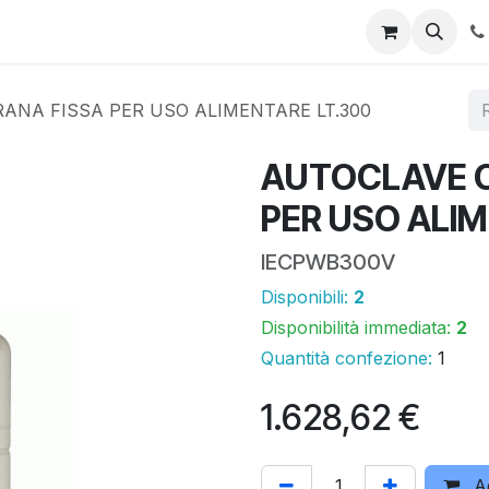
 online
Promo
Area download
Assistenza tecnica
I n
NA FISSA PER USO ALIMENTARE LT.300
AUTOCLAVE 
PER USO ALIM
IECPWB300V
Disponibili:
2
Disponibilità immediata:
2
Quantità confezione:
1
1.628,62
€
Ag