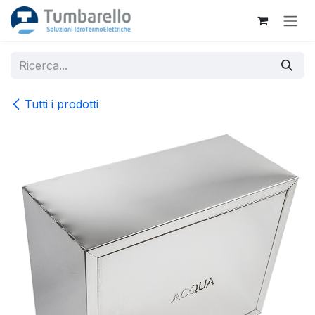
Passa al contenuto
Tutti i prodotti