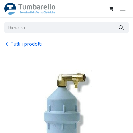
Passa al contenuto
Tutti i prodotti