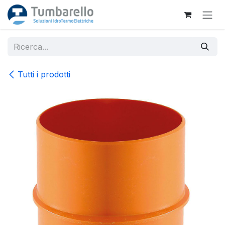
Passa al contenuto
Tutti i prodotti