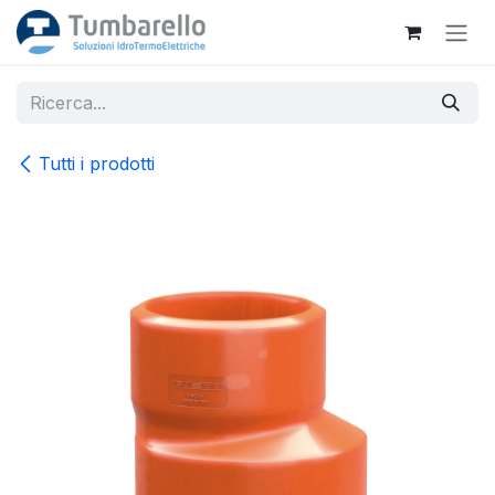
Passa al contenuto
Tutti i prodotti