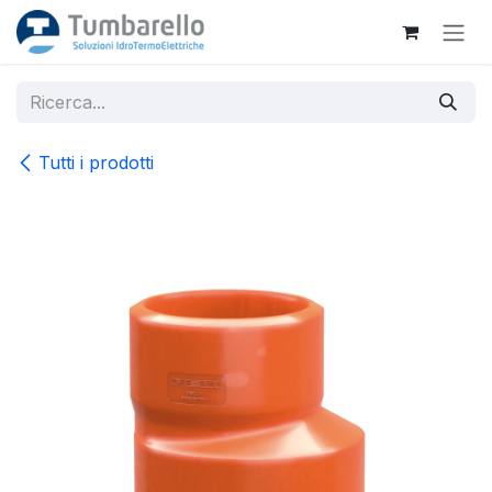
Passa al contenuto
Tutti i prodotti