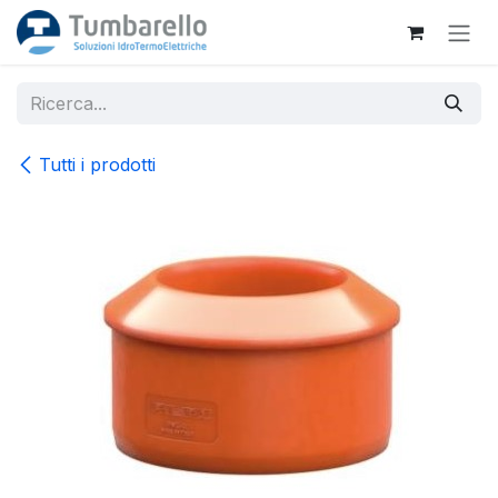
Passa al contenuto
Tutti i prodotti