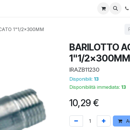
 online
Promo
Area download
Assistenza tecnica
I n
CATO 1"1/2x300MM
BARILOTTO A
1"1/2x300M
IRAZB11230
Disponibili:
13
Disponibilità immediata:
13
10,29
€
Ag