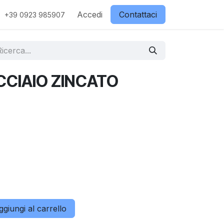
ostri partner
Contattaci
Accedi
Negozio
Contattaci
+39 0923 985907
CCIAIO ZINCATO
M
giungi al carrello