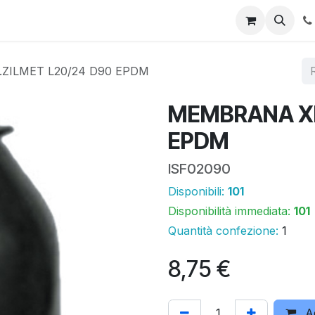
 online
Promo
Area download
Assistenza tecnica
I n
ZILMET L20/24 D90 EPDM
MEMBRANA XI
EPDM
ISF02090
Disponibili:
101
Disponibilità immediata:
101
Quantità confezione:
1
8,75
€
Ag