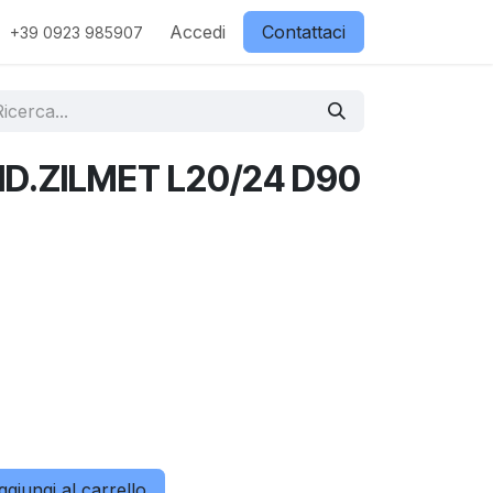
ostri partner
Contattaci
Accedi
Negozio
Contattaci
+39 0923 985907
D.ZILMET L20/24 D90
giungi al carrello