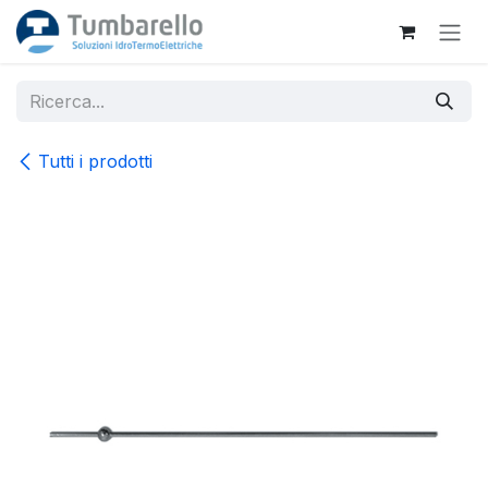
Passa al contenuto
Tutti i prodotti