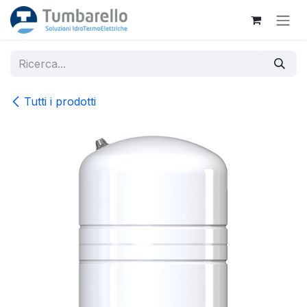
Passa al contenuto
Tutti i prodotti