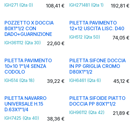
IGH271 (Qta 0)
IGH271481 (Qta 1)
108,41
€
192,81
€
POZZETTO X DOCCIA
PILETTA PAVIMENTO
80X1"1/2 CON
12x12 USCITA LISC. D40
DADO+GUARNIZIONE
IGH512 (Qta 50)
74,05
€
IGH361112 (Qta 30)
22,60
€
PILETTA PAVIMENTO
PILETTA SIFONE DOCCIA
10x10 1"1/4 SENZA
IN PP GRIGLIA CROMO
CODOLO
D80X1"1/2
IGH514 (Qta 18)
IGH6461 (Qta 6)
39,22
€
45,12
€
PILETTA NAVARRO
PILETTA SIFOIDE PIATTO
UNIVERSALE H.15
DOCCIA PP 80X1"1/2
D.63X1"1/4
IGH96112 (Qta 42)
21,89
€
IGH7425 (Qta 40)
38,36
€