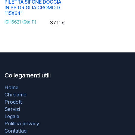
PILETTA SIFONE DOCCIA
IN PP GRIGLIA CROMO D
115X64"
IGH6621 (Qta 11)
37,11
€
Collegamenti utili
Home
Chi siamo
Prodotti
Servizi
Legale
Politica privacy
Contattaci