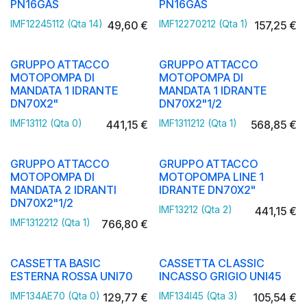
PN16GAS
PN16GAS
IMF12245112 (Qta 14)
IMF12270212 (Qta 1)
49,60
€
157,25
€
GRUPPO ATTACCO
GRUPPO ATTACCO
MOTOPOMPA DI
MOTOPOMPA DI
MANDATA 1 IDRANTE
MANDATA 1 IDRANTE
DN70X2"
DN70X2"1/2
IMF13112 (Qta 0)
IMF1311212 (Qta 1)
441,15
€
568,85
€
GRUPPO ATTACCO
GRUPPO ATTACCO
MOTOPOMPA DI
MOTOPOMPA LINE 1
MANDATA 2 IDRANTI
IDRANTE DN70X2"
DN70X2"1/2
IMF13212 (Qta 2)
441,15
€
IMF1312212 (Qta 1)
766,80
€
CASSETTA BASIC
CASSETTA CLASSIC
ESTERNA ROSSA UNI70
INCASSO GRIGIO UNI45
IMF134AE70 (Qta 0)
IMF134I45 (Qta 3)
129,77
€
105,54
€