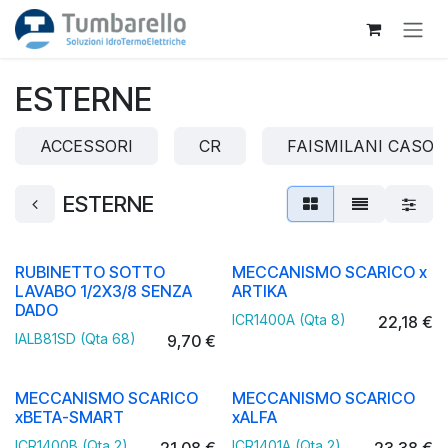
Passa al contenuto
ESTERNE
ACCESSORI
CR
FAISMILANI CASOR
ESTERNE
RUBINETTO SOTTO
MECCANISMO SCARICO x
LAVABO 1/2X3/8 SENZA
ARTIKA
DADO
ICR1400A (Qta 8)
22,18
€
IALB81SD (Qta 68)
9,70
€
MECCANISMO SCARICO
MECCANISMO SCARICO
xBETA-SMART
xALFA
ICR1400B (Qta 2)
ICR1401A (Qta 2)
21,08
€
23,38
€