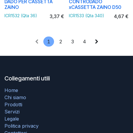
DADO PER CASSETTA
CONTRODADO
ZAINO
xCASSETTA ZAINO D50
ICR1532 (Qta 36)
ICR1533 (Qta 340)
3,37
€
4,67
€
1
2
3
4
Collegamenti utili
Home
Chi siamo
Prodotti
Servizi
Legale
Politica privacy
Contattaci