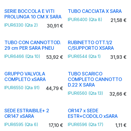
SERIE BOCCOLA E VITI
TUBO CACCIATA X SARA
PROLUNGA 10 CM X SARA
IPUR6400 (Qta 8)
21,58
€
IPUR6330 (Qta 2)
30,91
€
TUBO CON CANNOTTOD.
RUBINETTO OTT.1/2
29 cm PER SARA PNEU
C/SUPPORTO XSARA
IPUR6466 (Qta 10)
IPUR6544 (Qta 1)
53,92
€
31,93
€
GRUPPO VALVOLA
TUBO SCARICO
COMPLETO xSARA
COMPLETO CANNOTTO
D.22 X SARA
IPUR6550 (Qta 91)
44,79
€
IPUR6560 (Qta 13)
32,66
€
SEDE ESTRAIBILE+ 2
OR147 x SEDE
OR147 xSARA
ESTR+CODOLO xSARA
IPUR6595 (Qta 6)
IPUR6596 (Qta 17)
17,10
€
1,11
€