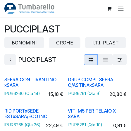
Passa al contenuto
PUCCIPLAST
BONOMINI
GROHE
I.T.I. PLAST
PUCCIPLAST
SFERA CON TIRANTINO
GRUP.COMPL.SFERA
xSARA
C/ASTINAxSARA
IPUR6260 (Qta 14)
IPUR6261 (Qta 9)
15,18
€
20,80
€
RID.PORTxSEDE
VITI M5 PER TELAIO X
ESTxSARA/ECO INC
SARA
IPUR6265 (Qta 26)
IPUR6281 (Qta 10)
22,49
€
0,91
€