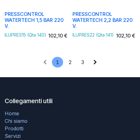
PRESSCONTROL
PRESSCONTROL
WATERTECH 1,5 BAR 220
WATERTECH 2,2 BAR 220
V.
V.
ILUPRES15 (Qta 140)
ILUPRES22 (Qta 141)
102,10
€
102,10
€
1
2
3
Collegamenti utili
Home
Chi siamo
Prodotti
Servizi