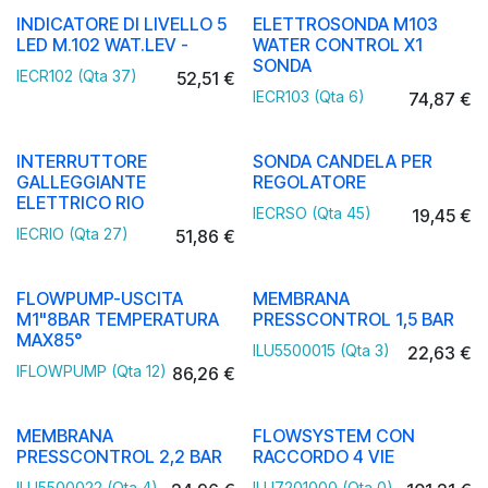
INDICATORE DI LIVELLO 5
ELETTROSONDA M103
LED M.102 WAT.LEV -
WATER CONTROL X1
SONDA
IECR102 (Qta 37)
52,51
€
IECR103 (Qta 6)
74,87
€
INTERRUTTORE
SONDA CANDELA PER
GALLEGGIANTE
REGOLATORE
ELETTRICO RIO
IECRSO (Qta 45)
19,45
€
IECRIO (Qta 27)
51,86
€
FLOWPUMP-USCITA
MEMBRANA
M1"8BAR TEMPERATURA
PRESSCONTROL 1,5 BAR
MAX85°
ILU5500015 (Qta 3)
22,63
€
IFLOWPUMP (Qta 12)
86,26
€
MEMBRANA
FLOWSYSTEM CON
PRESSCONTROL 2,2 BAR
RACCORDO 4 VIE
ILU5500022 (Qta 4)
ILU7201000 (Qta 0)