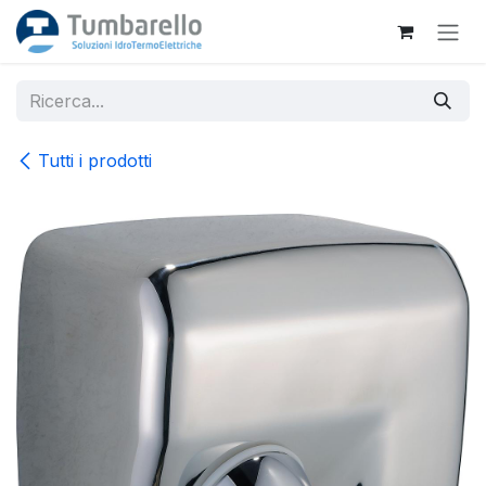
Passa al contenuto
Tutti i prodotti