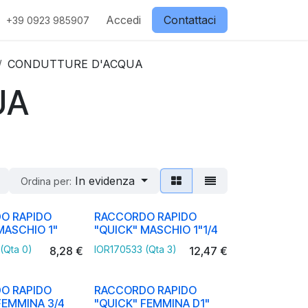
ostri partner
Contattaci
Accedi
Negozio
Contattaci
+39 0923 985907
CONDUTTURE D'ACQUA
UA
In evidenza
Ordina per:
O RAPIDO
RACCORDO RAPIDO
MASCHIO 1"
"QUICK" MASCHIO 1"1/4
(Qta 0)
IOR170533 (Qta 3)
8,28
€
12,47
€
O RAPIDO
RACCORDO RAPIDO
FEMMINA 3/4
"QUICK" FEMMINA D1"