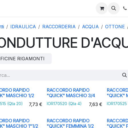
 online
Promo
Area download
Assistenza tecnica
I n
ti
IDRAULICA
RACCORDERIA
ACQUA
OTTONE
ONDUTTURE D'ACQ
FICINE RIGAMONTI
ORDO RAPIDO
RACCORDO RAPIDO
RACCORD
K" MASCHIO 1/2
"QUICK" MASCHIO 3/4
"QUICK" 
515 (Qta 20)
IOR170520 (Qta 4)
IOR170525 
7,73
€
7,63
€
ORDO RAPIDO
RACCORDO RAPIDO
RACCORD
K" MASCHIO 1"1/2
"QUICK" FEMMINA 1/2
"QUICK" 