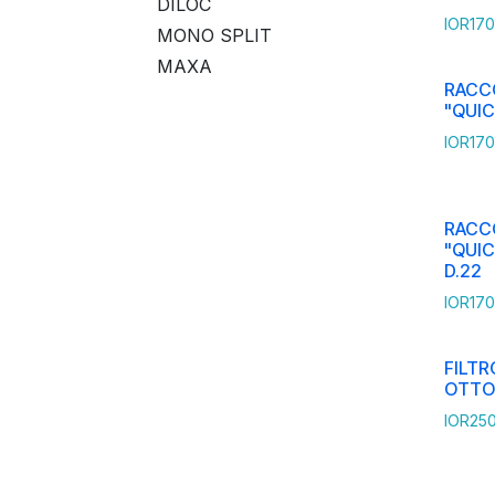
DILOC
IOR170
MONO SPLIT
MAXA
RACC
"QUIC
IOR170
RACC
"QUI
D.22
IOR170
FILTR
OTTO
IOR250