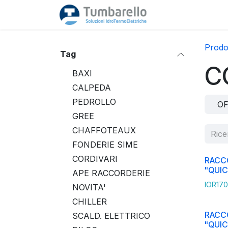
Passa al contenuto
Home
Acquista
Prodot
Tag
C
BAXI
CALPEDA
PEDROLLO
OF
GREE
CHAFFOTEAUX
FONDERIE SIME
CORDIVARI
RACC
"QUIC
APE RACCORDERIE
IOR170
NOVITA'
CHILLER
RACC
SCALD. ELETTRICO
"QUIC