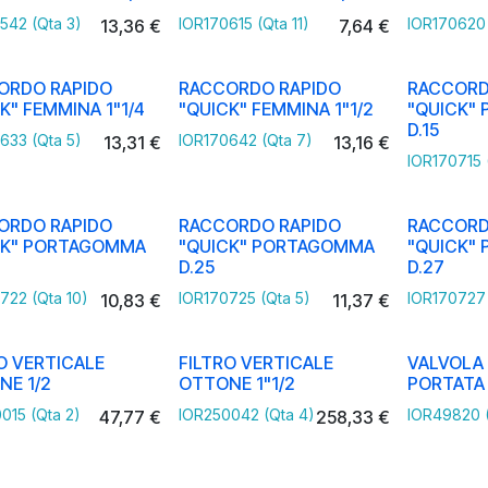
542 (Qta 3)
IOR170615 (Qta 11)
IOR170620 
13,36
€
7,64
€
ORDO RAPIDO
RACCORDO RAPIDO
RACCORD
K" FEMMINA 1"1/4
"QUICK" FEMMINA 1"1/2
"QUICK"
D.15
633 (Qta 5)
IOR170642 (Qta 7)
13,31
€
13,16
€
IOR170715 
ORDO RAPIDO
RACCORDO RAPIDO
RACCORD
CK" PORTAGOMMA
"QUICK" PORTAGOMMA
"QUICK"
D.25
D.27
722 (Qta 10)
IOR170725 (Qta 5)
IOR170727 
10,83
€
11,37
€
O VERTICALE
FILTRO VERTICALE
VALVOLA 
NE 1/2
OTTONE 1"1/2
PORTATA 
015 (Qta 2)
IOR250042 (Qta 4)
IOR49820 (
47,77
€
258,33
€