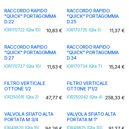
RACCORDO RAPIDO
RACCORDO RAPIDO
"QUICK" PORTAGOMMA
"QUICK" PORTAGOMMA
D.22
D.25
IOR170722 (Qta 10)
IOR170725 (Qta 5)
10,83
€
11,37
€
RACCORDO RAPIDO
RACCORDO RAPIDO
"QUICK" PORTAGOMMA
"QUICK" PORTAGOMMA
D.27
D.34
IOR170727 (Qta 10)
IOR170734 (Qta 7)
11,63
€
15,24
€
FILTRO VERTICALE
FILTRO VERTICALE
OTTONE 1/2
OTTONE 1"1/2
IOR250015 (Qta 2)
IOR250042 (Qta 4)
47,77
€
258,33
€
VALVOLA SFIATO ALTA
VALVOLA SFIATO ALTA
PORTATA M 3/4
PORTATA M 1"
IOR49820 (Qta 15)
IOR49825 (Qta 30)
94,26
€
91,37
€